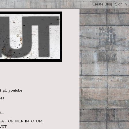
t på youtube
eld
...
KA FÖR MER INFO OM
WET