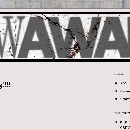
Linkar
AW2
!!!!
Awau
Starf
THE CREW.
KLIC
CRE